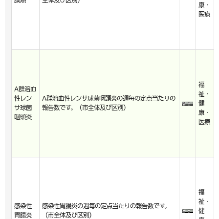
膜熱
全体及び区別）
康・
医療
福
A群溶血
祉・
性レン
A群溶血性レンサ球菌咽頭炎の週毎の定点当たりの
健
サ球菌
報告数です。（市全体及び区別）
康・
咽頭炎
医療
福
祉・
感染性
感染性胃腸炎の週毎の定点当たりの報告数です。
健
胃腸炎
（市全体及び区別）