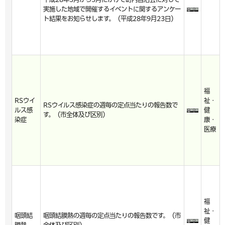
実施した地域で開催するイベントに関するアンケー
ト結果をお知らせします。（平成28年9月23日）
福
RSウイ
祉・
RSウイルス感染症の週毎の定点当たりの報告数で
ルス感
健
す。（市全体及び区別）
染症
康・
医療
福
祉・
咽頭結
咽頭結膜熱の週毎の定点当たりの報告数です。（市
健