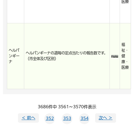
医療
福
ヘルパ
祉・
ヘルパンギーナの週毎の定点当たりの報告数です。
ンギー
健
（市全体及び区別）
ナ
康・
医療
3686件中 3561～3570件表示
＜ 前へ
次へ ＞
352
353
354