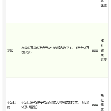
康・
医療
福
祉・
水痘の週毎の定点当たりの報告数です。（市全体及
水痘
健
び区別）
康・
医療
福
祉・
手足口
手足口病の週毎の定点当たりの報告数です。（市全
健
病
体及び区別）
康・