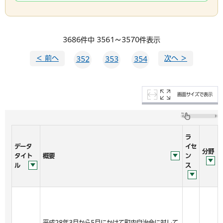
3686件中 3561～3570件表示
＜ 前へ
次へ ＞
352
353
354
画面サイズで表示
ラ
データ
イセ
分野
タイト
概要
ン
ル
ス
平成28年3月から5月にかけて町内自治会に対して