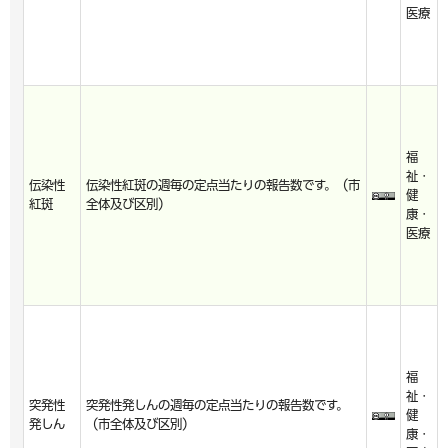
医療
福
祉・
伝染性
伝染性紅斑の週毎の定点当たりの報告数です。（市
健
紅斑
全体及び区別）
康・
医療
福
祉・
突発性
突発性発しんの週毎の定点当たりの報告数です。
健
発しん
（市全体及び区別）
康・