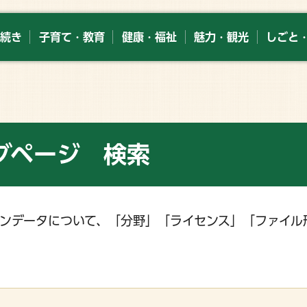
続き
子育て・教育
健康・福祉
魅力・観光
しごと
グページ 検索
ンデータについて、「分野」「ライセンス」「ファイル