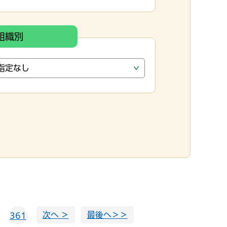
組織別
次へ ＞
最後へ＞＞
361