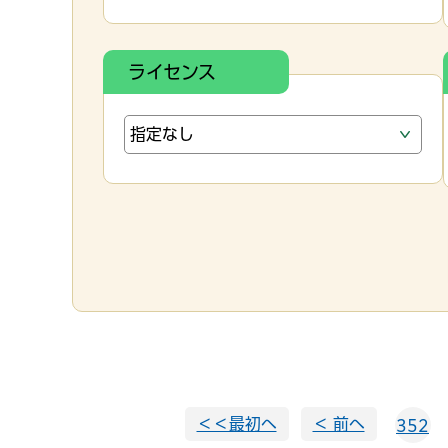
ライセンス
＜＜最初へ
＜ 前へ
352