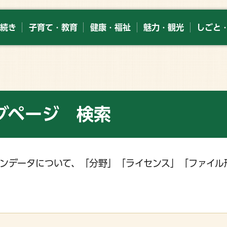
続き
子育て・教育
健康・福祉
魅力・観光
しごと
グページ 検索
ンデータについて、「分野」「ライセンス」「ファイル