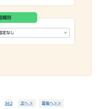
組織別
次へ ＞
最後へ＞＞
362