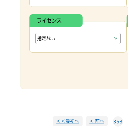
ライセンス
＜＜最初へ
＜ 前へ
353