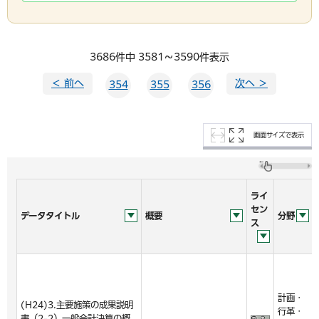
3686件中 3581～3590件表示
＜ 前へ
次へ ＞
354
355
356
画面サイズで表示
ライ
セン
データタイトル
概要
分野
ス
計画・
(H24)3.主要施策の成果説明
行革・
書（2-2）一般会計決算の概