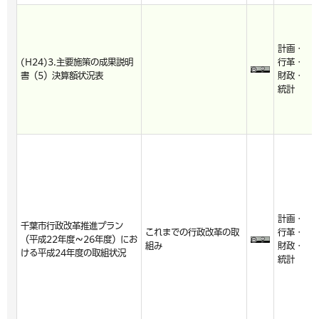
計画・
(H24)3.主要施策の成果説明
行革・
書（5）決算額状況表
財政・
統計
計画・
千葉市行政改革推進プラン
これまでの行政改革の取
行革・
（平成22年度～26年度）にお
組み
財政・
ける平成24年度の取組状況
統計