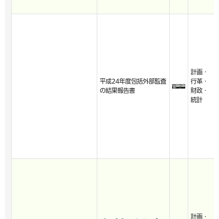
計画・
平成24年度包括外部監査
行革・
の結果報告書
財政・
統計
計画・