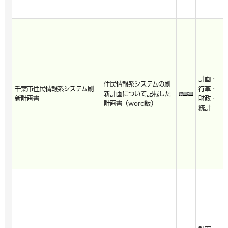
計画・
住民情報系システムの刷
千葉市住民情報系システム刷
行革・
新計画について記載した
新計画書
財政・
計画書（word版）
統計