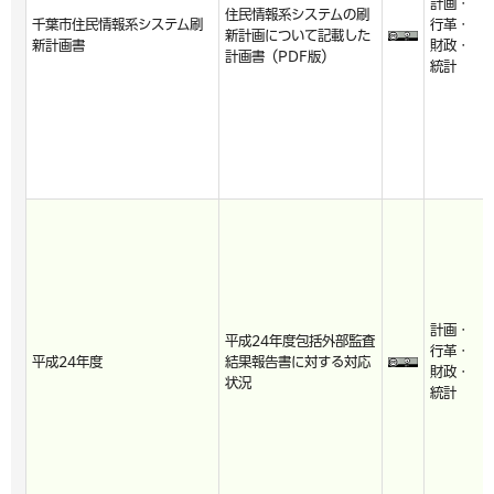
計画・
住民情報系システムの刷
千葉市住民情報系システム刷
行革・
新計画について記載した
新計画書
財政・
計画書（PDF版）
統計
計画・
平成24年度包括外部監査
行革・
平成24年度
結果報告書に対する対応
財政・
状況
統計