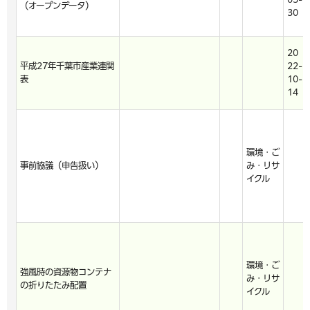
（オープンデータ）
30
20
平成27年千葉市産業連関
22-
表
10-
14
環境・ご
事前協議（申告扱い）
み・リサ
イクル
環境・ご
強風時の資源物コンテナ
み・リサ
の折りたたみ配置
イクル