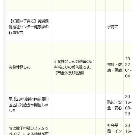
【妊娠～子育て】美浜保
健福祉センター健康課の
子育て
行事案内
20
突発性発しんの週毎の定
福祉・健
22-
突発性発しん
点当たりの報告数です。
康・医療
01-
（市全体及び区別）
04
20
平成28年度第1回花見川
防災・安
16-
区区民対話会を開催しま
全・安心
08-
した
29
社会基
20
ちば電子申請システムで
盤・イン
16-
ペイジーによる納付が可