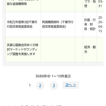
フラ・地
03-
能な金融機関等
理
31
20
計画・行
令和元年度第3回千葉市
附属機関資料（千葉市行
20-
革・財
行政改革推進委員会
政改革推進委員会）
04-
政・統計
15
亥鼻公園集会所あり方検
経済・観
討マーケットサウンディ
光
ング調査を実施します
3686件中 1～10件表示
次へ ＞
1
2
3