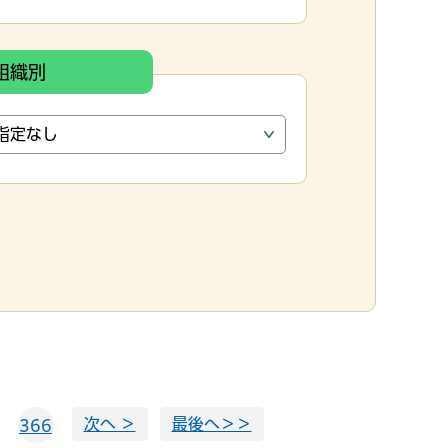
組織別
次へ ＞
最後へ＞＞
366