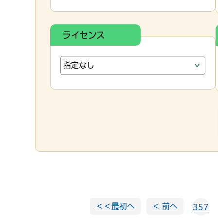
ライセンス
＜＜最初へ
＜ 前へ
357