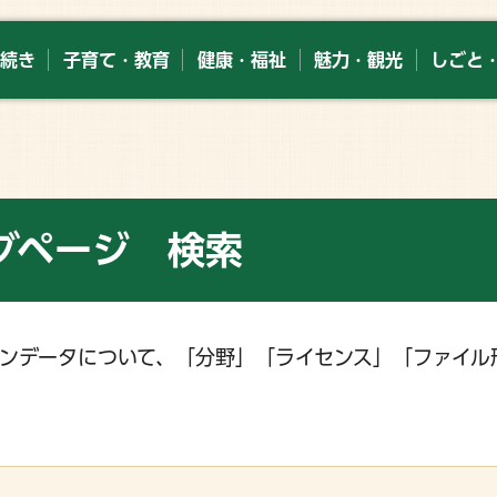
続き
子育て・教育
健康・福祉
魅力・観光
しごと
グページ 検索
ンデータについて、「分野」「ライセンス」「ファイル