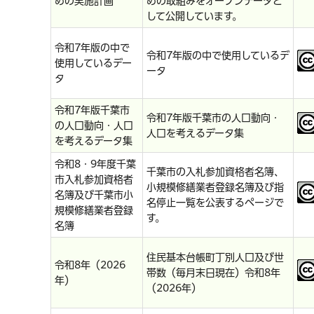
めの実施計画
めの取組みをオープンデータと
して公開しています。
令和7年版の中で
令和7年版の中で使用しているデ
使用しているデー
ータ
タ
令和7年版千葉市
令和7年版千葉市の人口動向・
の人口動向・人口
人口を考えるデータ集
を考えるデータ集
令和8・9年度千葉
千葉市の入札参加資格者名簿、
市入札参加資格者
小規模修繕業者登録名簿及び指
名簿及び千葉市小
名停止一覧を公表するページで
規模修繕業者登録
す。
名簿
住民基本台帳町丁別人口及び世
令和8年（2026
帯数（毎月末日現在）令和8年
年）
（2026年）