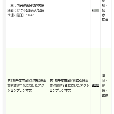
福
千葉市国民健康保険運営協
祉・
議会における会長及び会長
健
代理の選任について
康・
医療
福
第1期千葉市国民健康保険事
第1期千葉市国民健康保険事
祉・
業財政健全化に向けたアク
業財政健全化に向けたアクシ
健
ションプラン本文
ョンプラン本文
康・
医療