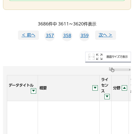
3686件中 3611～3620件表示
＜ 前へ
次へ ＞
357
358
359
画面サイズで表示
ライ
デ
データタイトル
セン
タ
概要
分野
ス
点