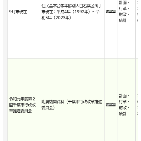
計画・
2
住民基本台帳年齢別人口若葉区9月
行革・
3
9月末現在
末現在：平成4年（1992年）～令
財政・
9
和5年（2023年）
統計
0
計画・
2
令和元年度第２
附属機関資料（千葉市行政改革推進
行革・
0
回千葉市行政改
委員会）
財政・
2
革推進委員会
統計
8