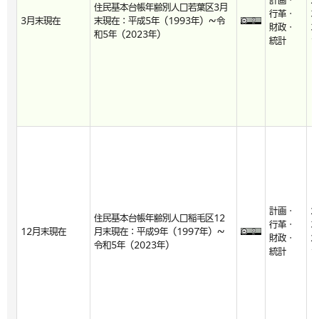
計画・
2
住民基本台帳年齢別人口若葉区3月
行革・
3
3月末現在
末現在：平成5年（1993年）～令
財政・
3
和5年（2023年）
統計
1
計画・
2
住民基本台帳年齢別人口稲毛区12
行革・
3
12月末現在
月末現在：平成9年（1997年）～
財政・
2
令和5年（2023年）
統計
1