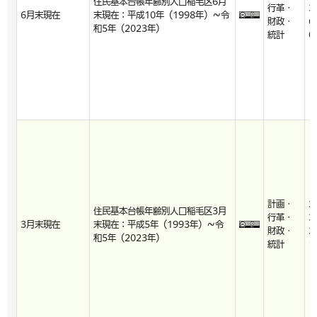
住民基本台帳年齢別人口稲毛区6月
行革・
3
6月末現在
末現在：平成10年（1998年）～令
財政・
6
和5年（2023年）
統計
0
計画・
2
住民基本台帳年齢別人口稲毛区3月
行革・
3
3月末現在
末現在：平成5年（1993年）～令
財政・
3
和5年（2023年）
統計
1