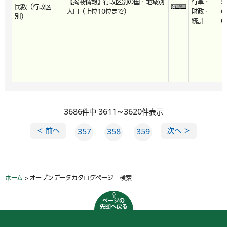
【掲載情報】行政区別の国・地域別
行革・
5
民数（行政区
人口（上位10位まで）
財政・
6
別）
統計
0
3686件中 3611～3620件表示
＜ 前へ
次へ ＞
357
358
359
ホーム
> オープンデータカタログページ 検索
ページの
先頭へ戻る