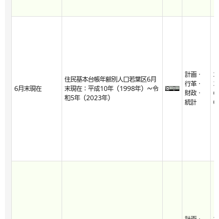
計画・
2
住民基本台帳年齢別人口若葉区6月
行革・
3
6月末現在
末現在：平成10年（1998年）～令
財政・
6
和5年（2023年）
統計
0