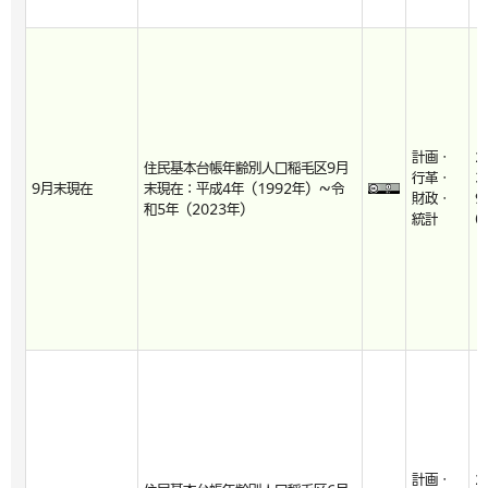
計画・
2
住民基本台帳年齢別人口稲毛区9月
行革・
3
9月末現在
末現在：平成4年（1992年）～令
財政・
9
和5年（2023年）
統計
0
計画・
2