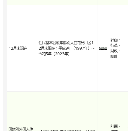
計画・
2
住民基本台帳年齢別人口花見川区1
行革・
3
12月末現在
2月末現在：平成9年（1997年）～
財政・
2
令和5年（2023年）
統計
1
計画・
2
国籍別外国人住