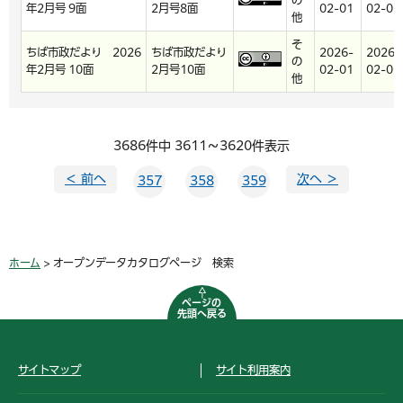
の
年2月号 9面
2月号8面
02-01
02-01
他
そ
ちば市政だより 2026
ちば市政だより
2026-
2026-
の
年2月号 10面
2月号10面
02-01
02-01
他
3686件中 3611～3620件表示
＜ 前へ
次へ ＞
357
358
359
ホーム
> オープンデータカタログページ 検索
ページの
先頭へ戻る
サイトマップ
サイト利用案内