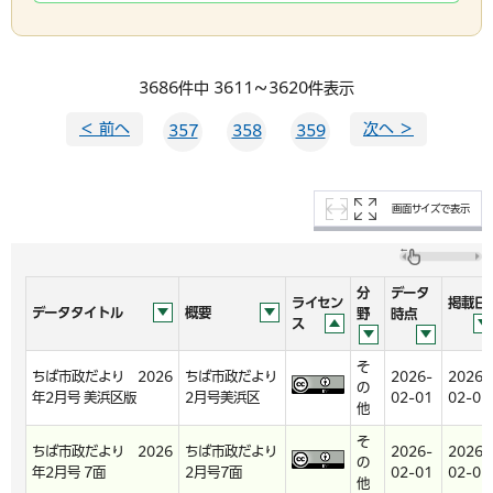
3686件中 3611～3620件表示
＜ 前へ
次へ ＞
357
358
359
画面サイズで表示
分
データ
ライセン
掲載日
データタイトル
概要
野
時点
ス
そ
ちば市政だより 2026
ちば市政だより
2026-
2026-
の
年2月号 美浜区版
2月号美浜区
02-01
02-01
他
そ
ちば市政だより 2026
ちば市政だより
2026-
2026-
の
年2月号 7面
2月号7面
02-01
02-01
他