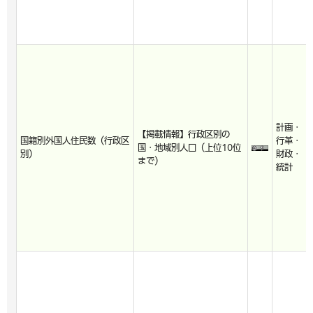
計画・
【掲載情報】行政区別の
国籍別外国人住民数（行政区
行革・
国・地域別人口（上位10位
別）
財政・
まで）
統計