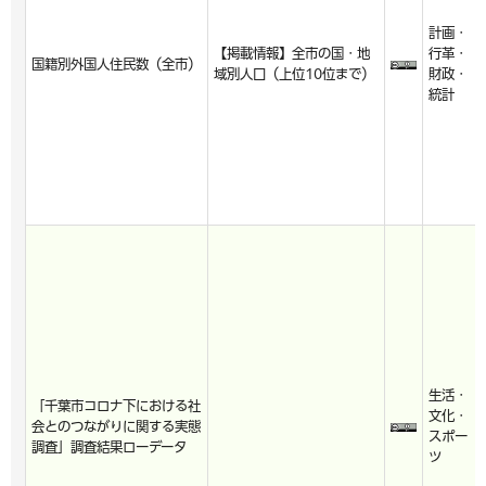
計画・
【掲載情報】全市の国・地
行革・
国籍別外国人住民数（全市）
域別人口（上位10位まで）
財政・
統計
生活・
「千葉市コロナ下における社
文化・
会とのつながりに関する実態
スポー
調査」調査結果ローデータ
ツ