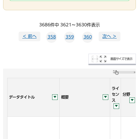
3686件中 3621～3630件表示
＜ 前へ
次へ ＞
358
359
360
画面サイズで表示
ライ
セン
分野
データタイトル
概要
ス