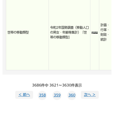
計画・
令和2年国勢調査（移動人口
行革・
世帯の移動類型
の男女・年齢等集計）「世
財政・
帯の移動類型」
統計
3686件中 3621～3630件表示
＜ 前へ
次へ ＞
358
359
360