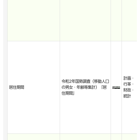
計画・
令和2年国勢調査（移動人口
行革・
居住期間
の男女・年齢等集計）「居
財政・
住期間」
統計