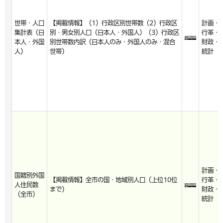
世帯・人口
【掲載情報】（1）行政区別世帯数（2）行政区
計画・
集計表（日
別・男女別人口（日本人・外国人）（3）行政区
行革・
本人・外国
別世帯数内訳（日本人のみ・外国人のみ・混合
財政・
人）
世帯）
統計
計画・
国籍別外国
【掲載情報】全市の国・地域別人口（上位10位
行革・
人住民数
まで）
財政・
（全市）
統計