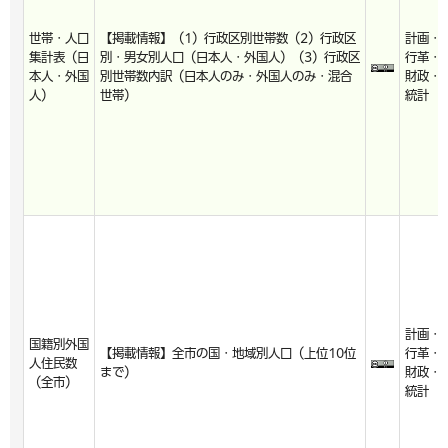
世帯・人口
【掲載情報】（1）行政区別世帯数（2）行政区
計画・
集計表（日
別・男女別人口（日本人・外国人）（3）行政区
行革・
本人・外国
別世帯数内訳（日本人のみ・外国人のみ・混合
財政・
人）
世帯）
統計
計画・
国籍別外国
【掲載情報】全市の国・地域別人口（上位10位
行革・
人住民数
まで）
財政・
（全市）
統計