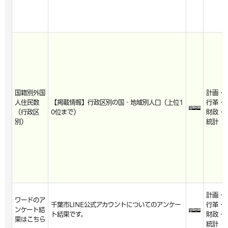
国籍別外国
計画・
人住民数
【掲載情報】行政区別の国・地域別人口（上位1
行革・
（行政区
0位まで）
財政・
別）
統計
計画・
ワードのア
千葉市LINE公式アカウントについてのアンケー
行革・
ンケート結
ト結果です。
財政・
果はこちら
統計