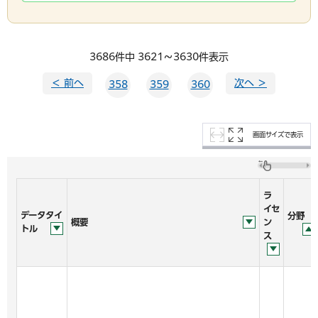
3686件中 3621～3630件表示
＜ 前へ
次へ ＞
358
359
360
画面サイズで表示
ラ
イセ
データタイ
分野
概要
ン
トル
ス