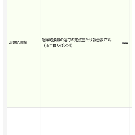
咽頭結膜熱の週毎の定点当たり報告数です。
咽頭結膜熱
（市全体及び区別）