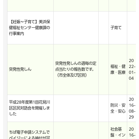
【妊娠～子育て】美浜保
健福祉センター健康課の
子育て
行事案内
20
突発性発しんの週毎の定
福祉・健
22-
突発性発しん
点当たりの報告数です。
康・医療
01-
（市全体及び区別）
04
20
平成28年度第1回花見川
防災・安
16-
区区民対話会を開催しま
全・安心
08-
した
29
社会基
20
ちば電子申請システムで
盤・イン
16-
ペイジーによる納付が可