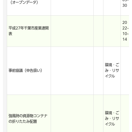
（オープンデータ）
30
20
平成27年千葉市産業連関
22-
表
10-
14
環境・ご
事前協議（申告扱い）
み・リサ
イクル
環境・ご
強風時の資源物コンテナ
み・リサ
の折りたたみ配置
イクル