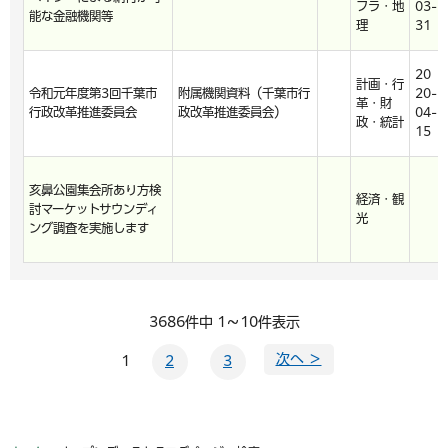
フラ・地
03-
能な金融機関等
理
31
20
計画・行
令和元年度第3回千葉市
附属機関資料（千葉市行
20-
革・財
行政改革推進委員会
政改革推進委員会）
04-
政・統計
15
亥鼻公園集会所あり方検
経済・観
討マーケットサウンディ
光
ング調査を実施します
3686件中 1～10件表示
次へ ＞
1
2
3