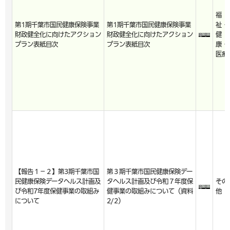
福
第1期千葉市国民健康保険事業
第1期千葉市国民健康保険事業
祉・
財政健全化に向けたアクション
財政健全化に向けたアクション
健
プラン表紙目次
プラン表紙目次
康・
医療
【報告１－２】第3期千葉市国
第３期千葉市国民健康保険デー
民健康保険データヘルス計画及
タヘルス計画及び令和７年度保
その
び令和7年度保健事業の取組み
健事業の取組みについて（資料
他
について
2/2）