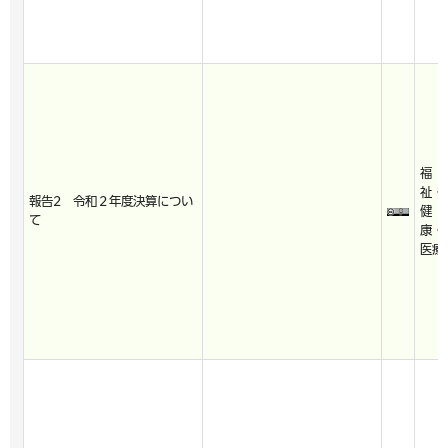
福
祉・
報告2 令和２年度決算につい
健
て
康・
医療