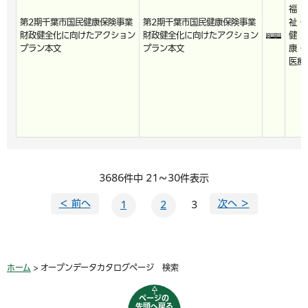
福
第2期千葉市国民健康保険事業
第2期千葉市国民健康保険事業
祉・
財政健全化に向けたアクション
財政健全化に向けたアクション
健
プラン本文
プラン本文
康・
医療
3686件中 21～30件表示
＜ 前へ
次へ ＞
1
2
3
ホーム
> オープンデータカタログページ 検索
ページの
先頭へ戻る