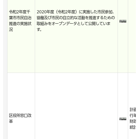
令和2年度千
2020年度（令和2年度）に実施した市民参加、
葉市市民自治
協働及び市民の自立的な活動を推進するための
推進の実施状
取組みをオープンデータとして公開していま
況
す。
計画
区役所窓口改
行革
革
財政
統計