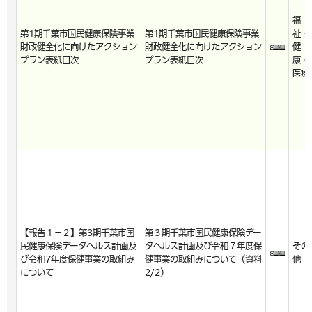
福
第1期千葉市国民健康保険事業
第1期千葉市国民健康保険事業
祉・
財政健全化に向けたアクション
財政健全化に向けたアクション
健
プラン表紙目次
プラン表紙目次
康・
医療
【報告１－２】第3期千葉市国
第３期千葉市国民健康保険デー
民健康保険データヘルス計画及
タヘルス計画及び令和７年度保
その
び令和7年度保健事業の取組み
健事業の取組みについて（資料
他
について
2/2）