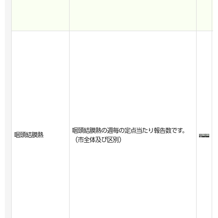
咽頭結膜熱の週毎の定点当たり報告数です。
咽頭結膜熱
（市全体及び区別）