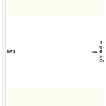
福
祉・
議事録
健
康・
医療