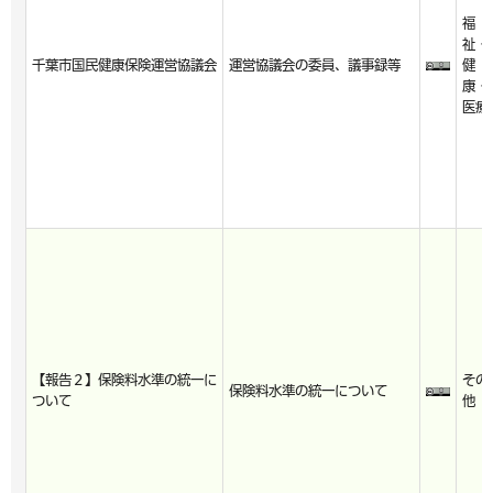
福
祉・
千葉市国民健康保険運営協議会
運営協議会の委員、議事録等
健
康・
医療
【報告２】保険料水準の統一に
その
保険料水準の統一について
ついて
他