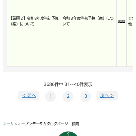
【議題２】令和8年度当初予算
令和８年度当初予算（案）につ
その
（案）について
いて
他
3686件中 31～40件表示
＜ 前へ
次へ ＞
1
2
3
ホーム
> オープンデータカタログページ 検索