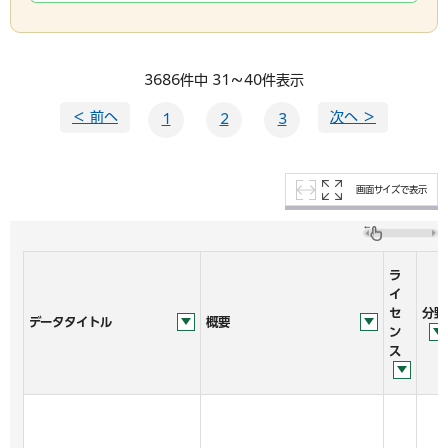
3686件中 31～40件表示
＜ 前へ
次へ ＞
1
2
3
画面サイズで表示
ラ
イ
セ
分野
データタイトル
概要
ン
ス