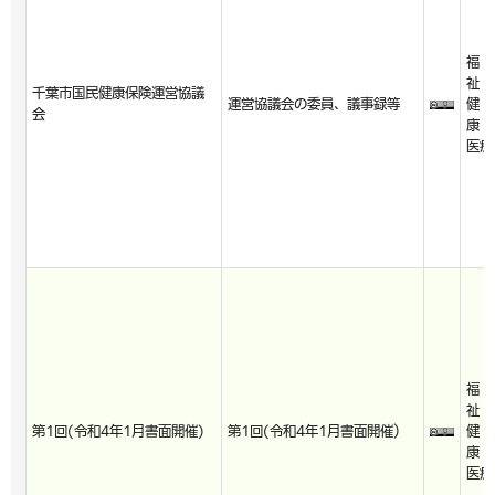
福
祉・
千葉市国民健康保険運営協議
運営協議会の委員、議事録等
健
会
康・
医療
福
祉・
第1回(令和4年1月書面開催)
第1回(令和4年1月書面開催）
健
康・
医療