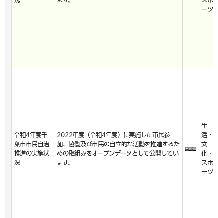
況
ます。
スポ
ーツ
生
令和4年度千
2022年度（令和4年度）に実施した市民参
活・
葉市市民自治
加、協働及び市民の自立的な活動を推進するた
文
推進の実施状
めの取組みをオープンデータとして公開してい
化・
況
ます。
スポ
ーツ