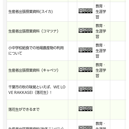
教育・
生産者出張授業資料(スイカ)
生涯学
習
教育・
生産者出張授業資料（コマツナ）
生涯学
習
教育・
小中学校給食での地場農産物の利用
生涯学
について
習
教育・
生産者出張授業資料（キャベツ）
生涯学
習
千葉市の秋の味覚といえば、WE LO
VE RAKKASEI（落花生）!
落花生ができるまで
教育・