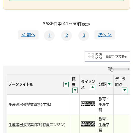
3686件中 41～50件表示
＜ 前へ
次へ ＞
1
2
3
画面サイズで表示
概
データ
ライセン
データタイトル
分野
要
時点
ス
教育・
生産者出張授業資料(牛乳）
生涯学
習
教育・
生産者出張授業資料(春夏ニンジン）
生涯学
習