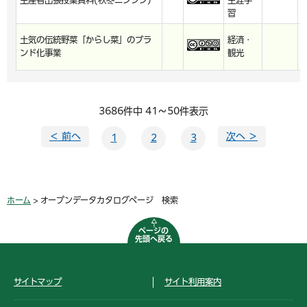
生産者出張授業資料(秋冬ニンジン）
生涯学
習
土気の伝統野菜「からし菜」のブラ
経済・
ンド化事業
観光
3686件中 41～50件表示
＜ 前へ
次へ ＞
1
2
3
ホーム
> オープンデータカタログページ 検索
ページの
先頭へ戻る
サイトマップ
サイト利用案内