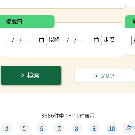
掲載日
以降
まで
3686件中 1～10件表示
次へ
4
5
6
7
8
9
10