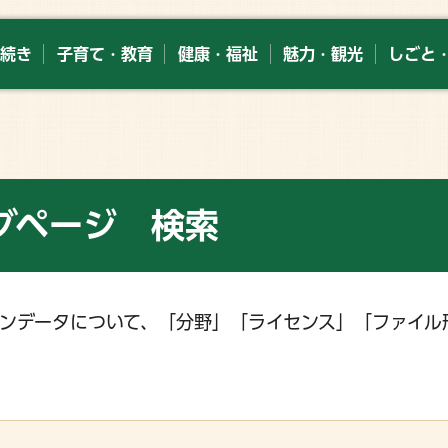
続き
子育て・教育
健康・福祉
魅力・観光
しごと
グページ 検索
ンデータについて、「分野」「ライセンス」「ファイル