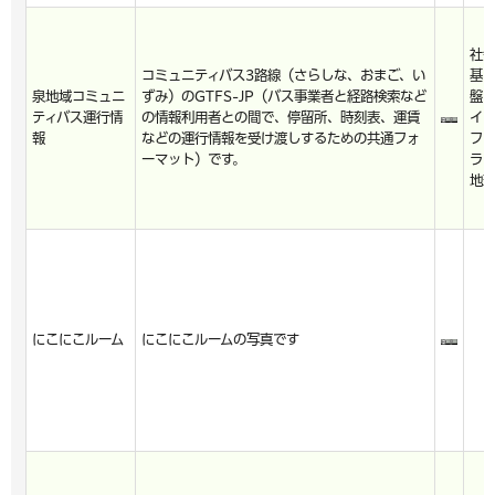
社
コミュニティバス3路線（さらしな、おまご、い
基
泉地域コミュニ
ずみ）のGTFS-JP（バス事業者と経路検索など
盤
ティバス運行情
の情報利用者との間で、停留所、時刻表、運賃
イ
報
などの運行情報を受け渡しするための共通フォ
フ
ーマット）です。
ラ
地
にこにこルーム
にこにこルームの写真です