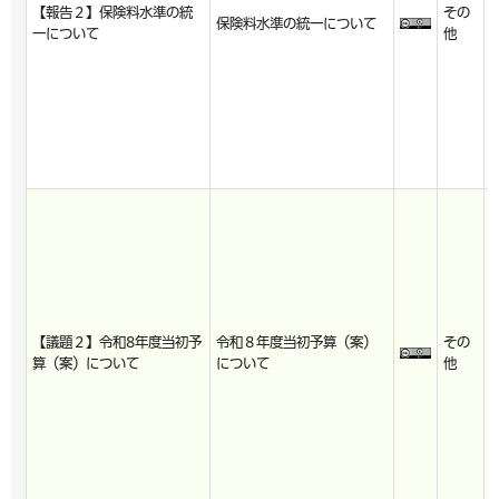
【報告２】保険料水準の統
その
6
保険料水準の統一について
一について
他
3
0
2
【議題２】令和8年度当初予
令和８年度当初予算（案）
その
6
算（案）について
について
他
3
0