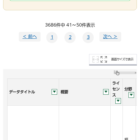
3686件中 41～50件表示
＜ 前へ
次へ ＞
1
2
3
画面サイズで表示
ライ
セン
分野
データタイトル
概要
ス
福