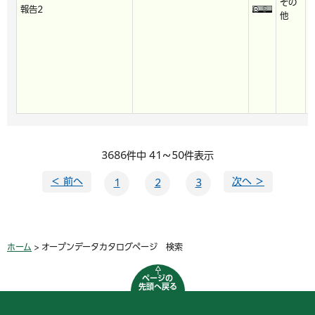
その
2
報告2
他
9
9
3686件中 41～50件表示
＜ 前へ
次へ ＞
1
2
3
ホーム
> オープンデータカタログページ 検索
ページの
先頭へ戻る