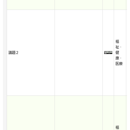
福
2
祉・
2
議題２
健
3
康・
7
医療
福