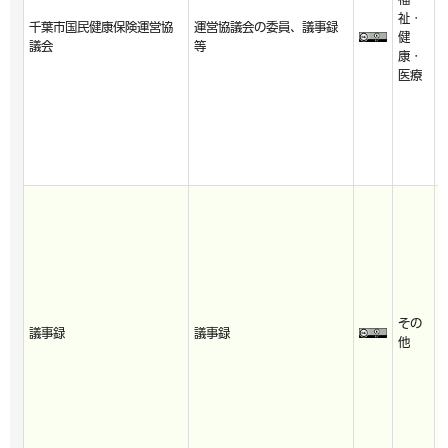
2
祉・
千葉市国民健康保険運営協
運営協議会の委員、議事録
5
健
議会
等
3
康・
0
医療
2
その
6
議事録
議事録
他
3
0