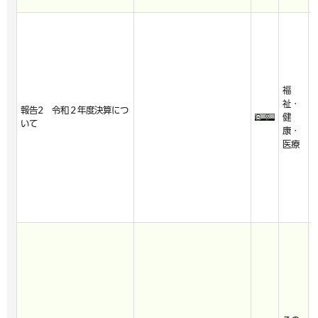
福
2
祉・
報告2 令和２年度決算につ
2
健
いて
3
康・
7
医療
2