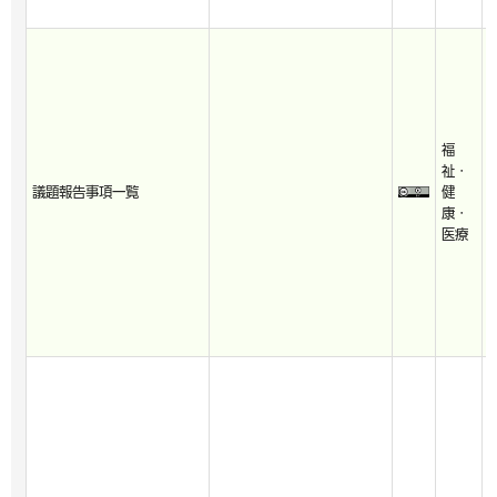
福
2
祉・
2
議題報告事項一覧
健
3
康・
7
医療
2