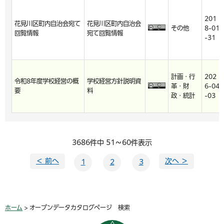
201
花見川区町内自治会宛て
花見川区町内自治会
その他
8-01
回覧情報
宛て回覧情報
-31
計画・行
202
令和8年度学校経営の概
学校経営方針説明資
革・財
6-04
要
料
政・統計
-03
3686件中 51～60件表示
＜ 前へ
次へ ＞
1
2
3
ホーム
> オープンデータカタログページ 検索