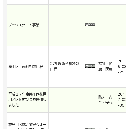
ブックスタート事業
201
27年度歯科相談の
福祉・健
稲毛区 歯科相談日程
5-03
日程
康・医療
-25
平成２７年度第１回花見
201
防災・安
川区区民対話会を開催し
7-02
全・安心
ました
-06
花見川区魅力発見ウオー