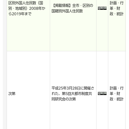
区別外国人住民数（国
計画・行
【掲載情報】全市・区別の
別・地域別）2008年か
革・財
国籍別外国人住民数
ら2019年まで
政・統計
平成25年3月28日に開催さ
計画・行
次第
れた、第5回大都市制度共
革・財
同研究会の次第
政・統計