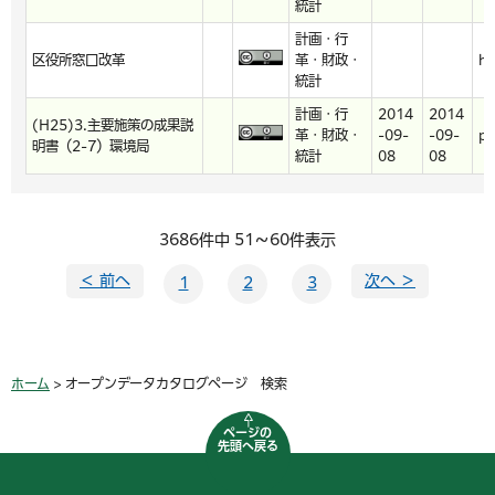
統計
計画・行
区役所窓口改革
革・財政・
ht
統計
計画・行
2014
2014
(H25)3.主要施策の成果説
革・財政・
-09-
-09-
pd
明書（2-7）環境局
統計
08
08
3686件中 51～60件表示
＜ 前へ
次へ ＞
1
2
3
ホーム
> オープンデータカタログページ 検索
ページの
先頭へ戻る