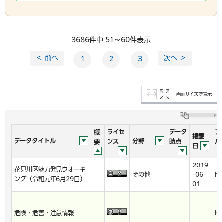
3686件中 51～60件表示
＜ 前へ
次へ ＞
1
2
3
画面サイズで表示
ライセ
データ
フ
概
掲載
データタイトル
分野
ンス
時点
ル
要
日
2019
花見川区魅力発見ウオーキ
その他
-06-
ht
ング（令和元年6月29日）
01
危険・危害・注意情報
ht