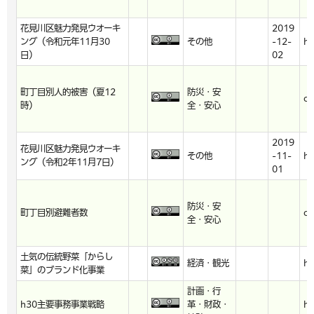
花見川区魅力発見ウオーキ
2019
ング（令和元年11月30
その他
-12-
ht
日）
02
町丁目別人的被害（夏12
防災・安
cs
時）
全・安心
2019
花見川区魅力発見ウオーキ
その他
-11-
ht
ング（令和2年11月7日）
01
防災・安
町丁目別避難者数
cs
全・安心
土気の伝統野菜「からし
経済・観光
ht
菜」のブランド化事業
計画・行
h30主要事務事業戦略
革・財政・
ht