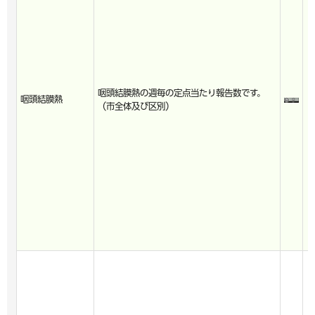
咽頭結膜熱の週毎の定点当たり報告数です。
咽頭結膜熱
（市全体及び区別）