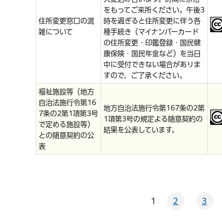
をもってご来所ください。午後3
住所変更窓口の混
時を過ぎると住所変更に伴う各
雑について
種手続き（マイナンバーカード
の住所変更・印鑑登録・国民健
康保険・国民年金など）を当日
中に受付できない場合がありま
すので、ご了承ください。
福祉施設等（地方
自治法施行令第16
地方自治法施行令第167条の2第
7条の2第1項第3号
1項第3号の規定よる随意契約の
で定める施設等）
結果を公表しています。
との随意契約の公
表
1
2
3