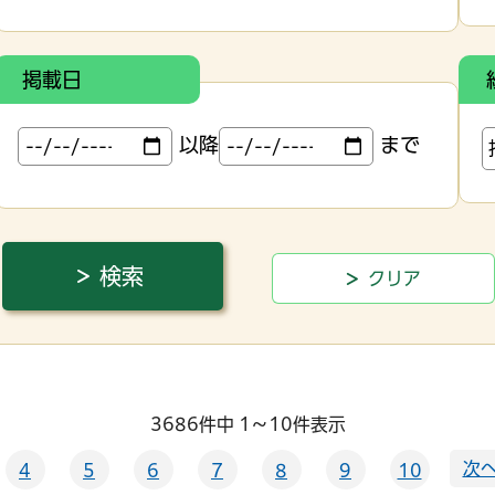
掲載日
以降
まで
3686件中 1～10件表示
次へ
4
5
6
7
8
9
10