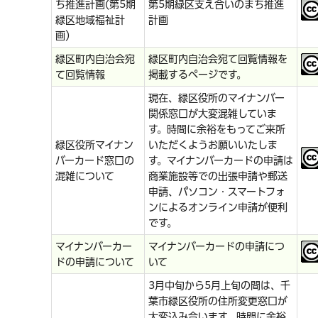
ち推進計画(第5期
第5期緑区支え合いのまち推進
緑区地域福祉計
計画
画）
緑区町内自治会宛
緑区町内自治会宛て回覧情報を
て回覧情報
掲載するページです。
現在、緑区役所のマイナンバー
関係窓口が大変混雑していま
す。時間に余裕をもってご来所
緑区役所マイナン
いただくようお願いいたしま
バーカード窓口の
す。マイナンバーカードの申請は
混雑について
商業施設等での出張申請や郵送
申請、パソコン・スマートフォ
ンによるオンライン申請が便利
です。
マイナンバーカー
マイナンバーカードの申請につ
ドの申請について
いて
3月中旬から5月上旬の間は、千
葉市緑区役所の住所変更窓口が
大変込み合います。時間に余裕