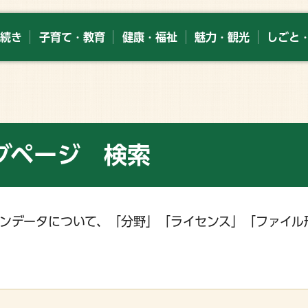
続き
子育て・教育
健康・福祉
魅力・観光
しごと
グページ 検索
ンデータについて、「分野」「ライセンス」「ファイル