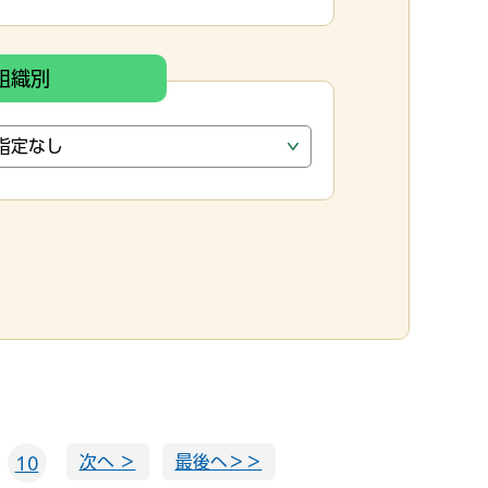
組織別
次へ ＞
最後へ＞＞
10