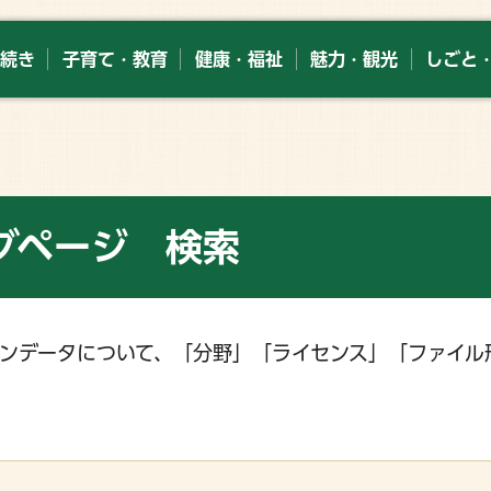
続き
子育て・教育
健康・福祉
魅力・観光
しごと
グページ 検索
ンデータについて、「分野」「ライセンス」「ファイル