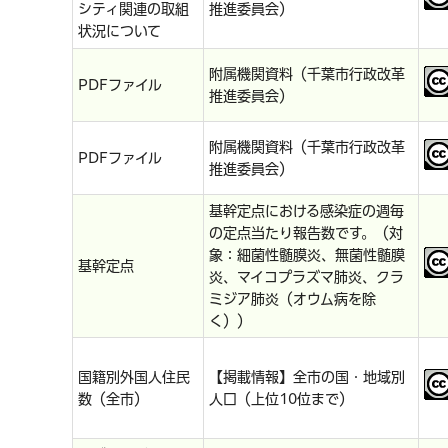
シティ関連の取組
推進委員会）
状況について
附属機関資料（千葉市行政改革
PDFファイル
推進委員会）
附属機関資料（千葉市行政改革
PDFファイル
推進委員会）
基幹定点における感染症の週毎
の定点当たり報告数です。（対
象：細菌性髄膜炎、無菌性髄膜
基幹定点
炎、マイコプラズマ肺炎、クラ
ミジア肺炎（オウム病を除
く））
国籍別外国人住民
【掲載情報】全市の国・地域別
数（全市）
人口（上位10位まで）