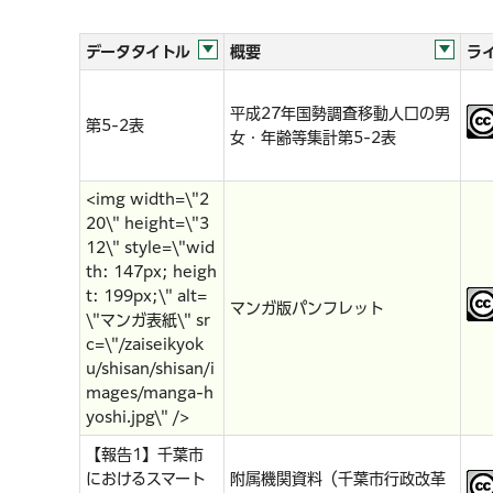
データタイトル
概要
ラ
平成27年国勢調査移動人口の男
第5-2表
女・年齢等集計第5-2表
<img width=\"2
20\" height=\"3
12\" style=\"wid
th: 147px; heigh
t: 199px;\" alt=
マンガ版パンフレット
\"マンガ表紙\" sr
c=\"/zaiseikyok
u/shisan/shisan/i
mages/manga-h
yoshi.jpg\" />
【報告1】千葉市
におけるスマート
附属機関資料（千葉市行政改革