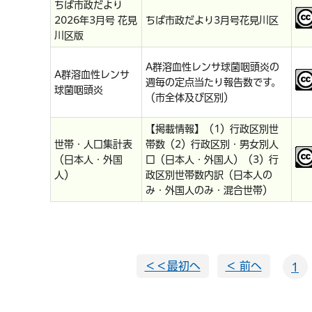
ちば市政だより
2026年3月号 花見
ちば市政だより3月号花見川区
川区版
A群溶血性レンサ球菌咽頭炎の
A群溶血性レンサ
週毎の定点当たり報告数です。
球菌咽頭炎
（市全体及び区別）
【掲載情報】（1）行政区別世
世帯・人口集計表
帯数（2）行政区別・男女別人
（日本人・外国
口（日本人・外国人）（3）行
人）
政区別世帯数内訳（日本人の
み・外国人のみ・混合世帯）
＜＜最初へ
＜ 前へ
1