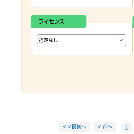
ライセンス
＜＜最初へ
＜ 前へ
1