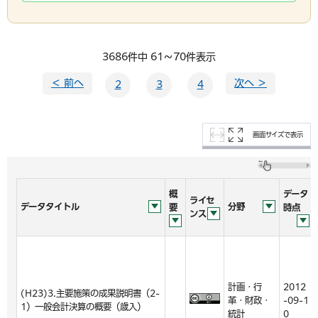
3686件中 61～70件表示
＜ 前へ
次へ ＞
2
3
4
画面サイズで表示
概
データ
ライセ
データタイトル
分野
要
時点
ンス
計画・行
2012
(H23)3.主要施策の成果説明書（2-
革・財政・
-09-1
1）一般会計決算の概要（歳入）
統計
0