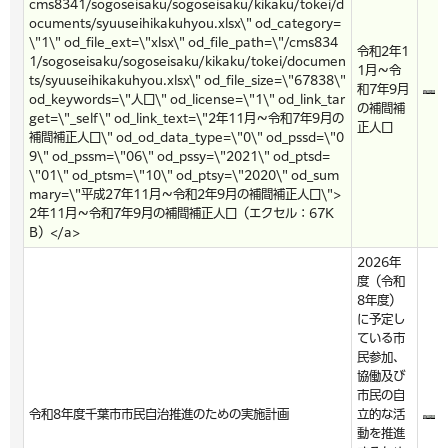
cms8341/sogoseisaku/sogoseisaku/kikaku/tokei/d
ocuments/syuuseihikakuhyou.xlsx\" od_category=
\"1\" od_file_ext=\"xlsx\" od_file_path=\"/cms834
令和2年1
1/sogoseisaku/sogoseisaku/kikaku/tokei/documen
1月～令
ts/syuuseihikakuhyou.xlsx\" od_file_size=\"67838\"
和7年9月
od_keywords=\"人口\" od_license=\"1\" od_link_tar
の補間補
get=\"_self\" od_link_text=\"2年11月～令和7年9月の
正人口
補間補正人口\" od_od_data_type=\"0\" od_pssd=\"0
9\" od_pssm=\"06\" od_pssy=\"2021\" od_ptsd=
\"01\" od_ptsm=\"10\" od_ptsy=\"2020\" od_sum
mary=\"平成27年11月～令和2年9月の補間補正人口\">
2年11月～令和7年9月の補間補正人口（エクセル：67K
B）</a>
2026年
度（令和
8年度）
に予定し
ている市
民参加、
協働及び
市民の自
令和8年度千葉市市民自治推進のための実施計画
立的な活
動を推進