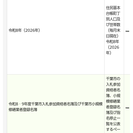
住民基本
台帳町丁
別人口及
び世帯数
令和8年（2026年）
（毎月末
日現在）
令和8年
（2026
年）
千葉市の
入札参加
資格者名
簿、小規
模修繕業
令和8・9年度千葉市入札参加資格者名簿及び千葉市小規模
者登録名
修繕業者登録名簿
簿及び指
名停止一
覧を公表
するペー