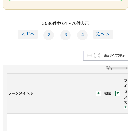
3686件中 61～70件表示
＜ 前へ
次へ ＞
2
3
4
画面サイズで表示
ラ
イ
セ
データタイトル
概要
ン
ス