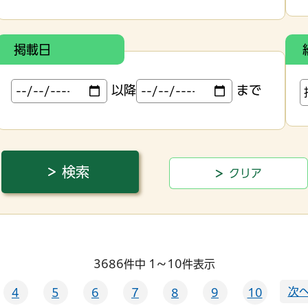
掲載日
以降
まで
3686件中 1～10件表示
次へ
4
5
6
7
8
9
10