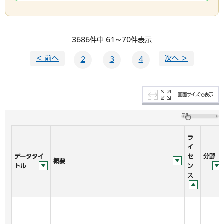
3686件中 61～70件表示
＜ 前へ
次へ ＞
2
3
4
画面サイズで表示
ラ
イ
データタイ
セ
分野
概要
トル
ン
ス