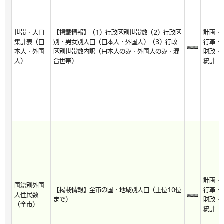
世帯・人口
【掲載情報】（1）行政区別世帯数（2）行政区
計画・
集計表（日
別・男女別人口（日本人・外国人）（3）行政
行革・
本人・外国
区別世帯数内訳（日本人のみ・外国人のみ・混
財政・
人）
合世帯）
統計
計画・
国籍別外国
【掲載情報】全市の国・地域別人口（上位10位
行革・
人住民数
まで）
財政・
（全市）
統計