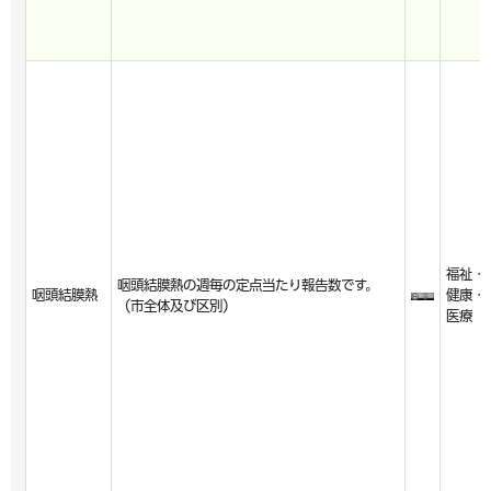
福祉・
咽頭結膜熱の週毎の定点当たり報告数です。
咽頭結膜熱
健康・
（市全体及び区別）
医療