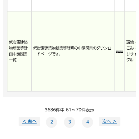
低炭素建築
環境・
物新築等計
低炭素建築物新築等計画の申請図書のダウンロ
ごみ・
画申請図書
ードページです。
リサイ
一覧
クル
3686件中 61～70件表示
＜ 前へ
次へ ＞
2
3
4