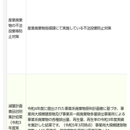
産業廃棄
物の不法
産業廃棄物指導課にて実施している不法投棄防止対策
投棄等防
止対策
減量計画
令和4年度に提出された事業系廃棄物原料計画書に基づき、事
書品目別
業用大規模建築物及び事業系一般廃棄物多量排出事業所による
集計結果
事業系廃棄物の各種排出量、再生量、再生率の令和3年度実績
（令和3
を集計した結果です。（令和5年3月時点） 事業用大規模建築物
年度実