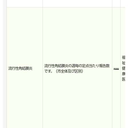
福
祉
流行性角結膜炎の週毎の定点当たり報告数
流行性角結膜炎
健
です。（市全体及び区別）
康
医