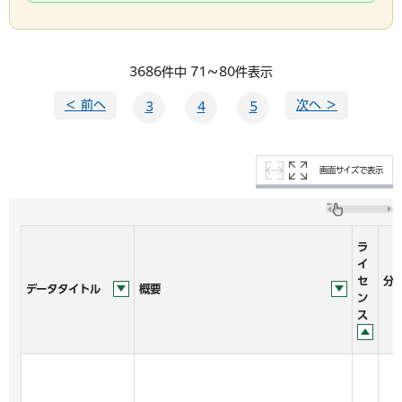
3686件中 71～80件表示
＜ 前へ
次へ ＞
3
4
5
画面サイズで表示
ラ
イ
セ
分
データタイトル
概要
ン
ス