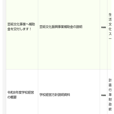
生
活
芸術文化事業へ補助
文
芸術文化振興事業補助金の説明
金を交付します！
化
ス
ー
計
画
行
令和8年度学校経営
学校経営方針説明資料
革
の概要
財
政
統