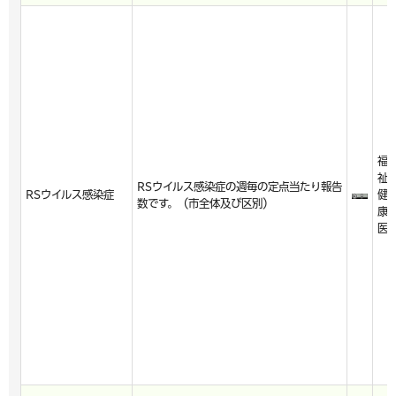
福
祉
RSウイルス感染症の週毎の定点当たり報告
RSウイルス感染症
健
数です。（市全体及び区別）
康
医