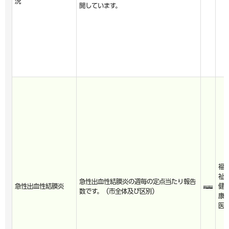
況
開しています。
福
祉
急性出血性結膜炎の週毎の定点当たり報告
急性出血性結膜炎
健
数です。（市全体及び区別）
康
医