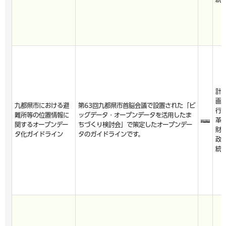
計
画
九都県市における避
第63回九都県市首脳会議で設置された「ビ
行
難所等の位置情報に
ッグデータ・オープンデータを活用したま
革
関するオープンデー
ちづくり検討会」で策定したオープンデー
財
タ化ガイドライン
タのガイドラインです。
政
統