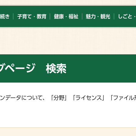
続き
子育て・教育
健康・福祉
魅力・観光
しごと
グページ 検索
ンデータについて、「分野」「ライセンス」「ファイル