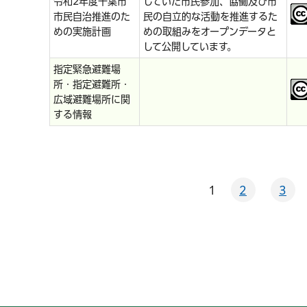
令和2年度千葉市
していた市民参加、協働及び市
市民自治推進のた
民の自立的な活動を推進するた
めの実施計画
めの取組みをオープンデータと
して公開しています。
指定緊急避難場
所・指定避難所・
広域避難場所に関
する情報
1
2
3