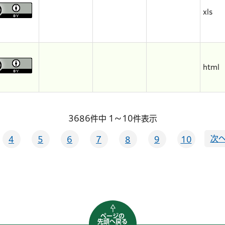
xls
html
3686件中 1～10件表示
次へ
4
5
6
7
8
9
10
ページの
先頭へ戻る