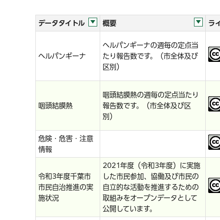
データタイトル
概要
ラ
ヘルパンギーナの週毎の定点当
ヘルパンギーナ
たり報告数です。（市全体及び
区別）
咽頭結膜熱の週毎の定点当たり
咽頭結膜熱
報告数です。（市全体及び区
別）
危険・危害・注意
情報
2021年度（令和3年度）に実施
令和3年度千葉市
した市民参加、協働及び市民の
市民自治推進の実
自立的な活動を推進するための
施状況
取組みをオープンデータとして
公開しています。