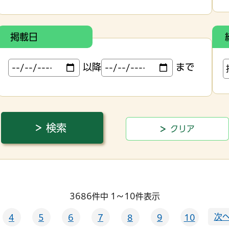
掲載日
以降
まで
3686件中 1～10件表示
次へ
4
5
6
7
8
9
10