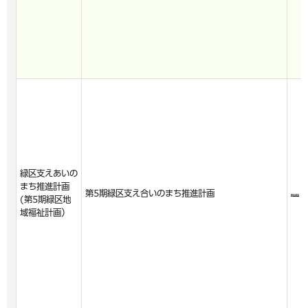
緑区支えあいの
まち推進計画
第5期緑区支え合いのまち推進計画
(第5期緑区地
域福祉計画）