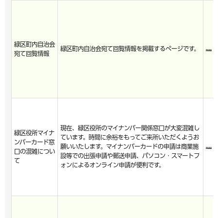
緑区町内自治会
緑区町内自治会宛て回覧情報を掲載するページです。
宛て回覧情報
現在、緑区役所のマイナンバー関係窓口が大変混雑し
緑区役所マイナ
ています。時間に余裕をもってご来所いただくようお
ンバーカード窓
願いいたします。マイナンバーカードの申請は商業施
口の混雑につい
設等での出張申請や郵送申請、パソコン・スマートフ
て
ォンによるオンライン申請が便利です。