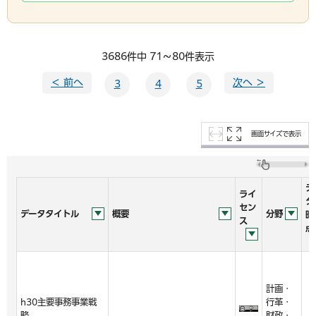
3686件中 71～80件表示
＜ 前へ
次へ ＞
3
4
5
画面サイズで表示
デ
ライ
タ
セン
データタイトル
概要
分野
時
ス
点
計画・
h30主要事務事業戦
行革・
略
財政・