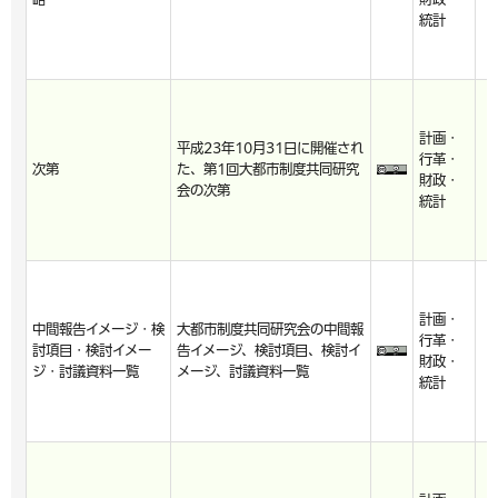
統計
計画・
平成23年10月31日に開催され
行革・
次第
た、第1回大都市制度共同研究
財政・
会の次第
統計
計画・
中間報告イメージ・検
大都市制度共同研究会の中間報
行革・
討項目・検討イメー
告イメージ、検討項目、検討イ
財政・
ジ・討議資料一覧
メージ、討議資料一覧
統計