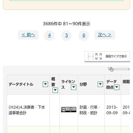
3686件中 81～90件表示
＜ 前へ
次へ ＞
4
5
6
画面サイズで表示
概
ライセン
データ
掲載
データタイトル
分野
要
ス
時点
(H24)4.決算書・下水
計画・行革・
2013-
2013
道事業会計
財政・統計
09-09
09-0