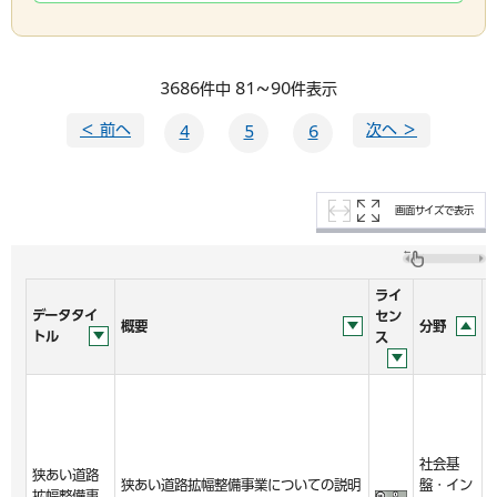
3686件中 81～90件表示
＜ 前へ
次へ ＞
4
5
6
画面サイズで表示
ライ
データタイ
セン
概要
分野
トル
ス
社会基
2
狭あい道路
狭あい道路拡幅整備事業についての説明
盤・イン
7
拡幅整備事