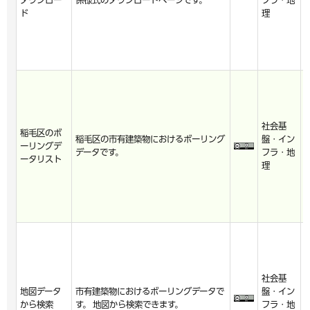
ダウンロー
係様式のダウンロードページです。
フラ・地
5
ド
理
9
社会基
2
稲毛区のボ
稲毛区の市有建築物におけるボーリング
盤・イン
5
ーリングデ
データです。
フラ・地
2
ータリスト
理
0
社会基
2
地図データ
市有建築物におけるボーリングデータで
盤・イン
5
から検索
す。 地図から検索できます。
フラ・地
2