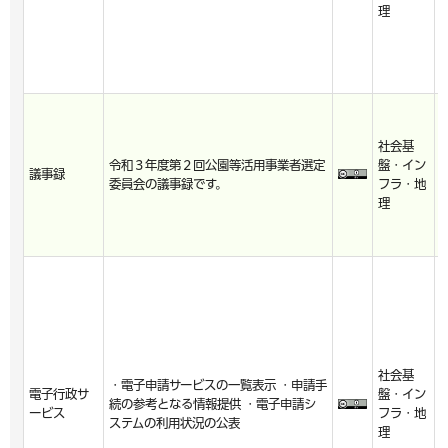
理
0
社会基
2
令和３年度第２回公園等活用事業者選定
盤・イン
4
議事録
委員会の議事録です。
フラ・地
3
理
6
社会基
2
・電子申請サービスの一覧表示 ・申請手
電子行政サ
盤・イン
6
続の参考となる情報提供 ・電子申請シ
ービス
フラ・地
3
ステムの利用状況の公表
理
1