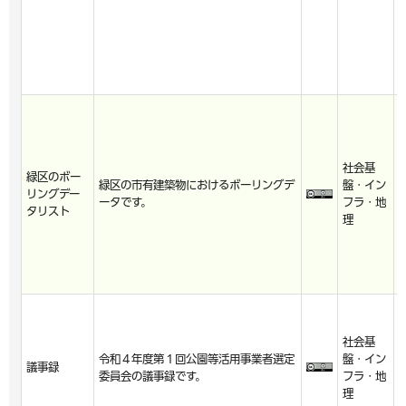
社会基
2
緑区のボー
緑区の市有建築物におけるボーリングデ
盤・イン
5
リングデー
ータです。
フラ・地
2
タリスト
理
0
社会基
2
令和４年度第１回公園等活用事業者選定
盤・イン
4
議事録
委員会の議事録です。
フラ・地
3
理
6