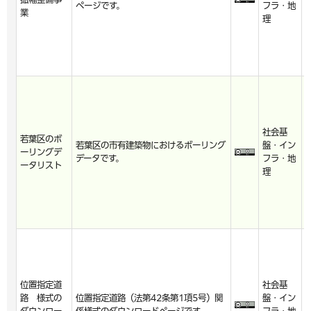
ページです。
フラ・地
4
業
理
1
社会基
2
若葉区のボ
若葉区の市有建築物におけるボーリング
盤・イン
5
ーリングデ
データです。
フラ・地
2
ータリスト
理
0
位置指定道
社会基
2
路 様式の
位置指定道路（法第42条第1項5号）関
盤・イン
7