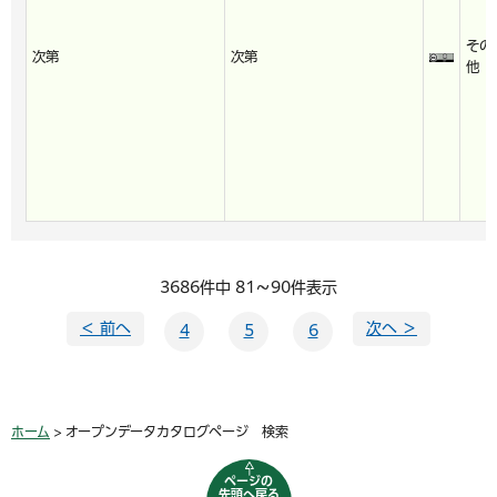
その
次第
次第
他
3686件中 81～90件表示
＜ 前へ
次へ ＞
4
5
6
ホーム
> オープンデータカタログページ 検索
ページの
先頭へ戻る