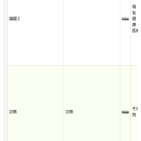
福
祉・
議題２
健
康・
医療
その
次第
次第
他