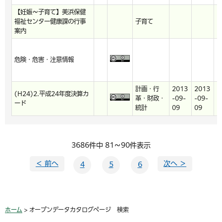
【妊娠～子育て】美浜保健
福祉センター健康課の行事
子育て
h
案内
危険・危害・注意情報
h
計画・行
2013
2013
(H24)2.平成24年度決算カ
革・財政・
-09-
-09-
p
ード
統計
09
09
3686件中 81～90件表示
＜ 前へ
次へ ＞
4
5
6
ホーム
> オープンデータカタログページ 検索