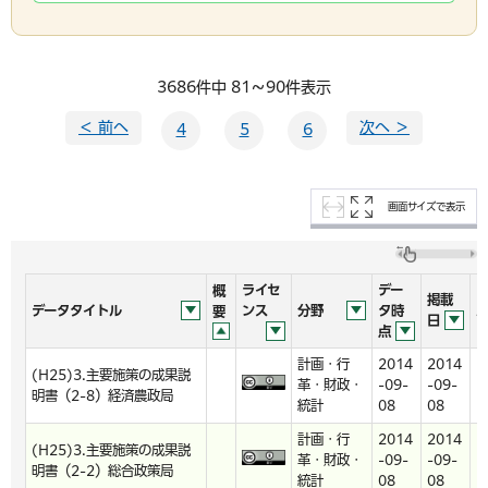
3686件中 81～90件表示
＜ 前へ
次へ ＞
4
5
6
画面サイズで表示
ライセ
デー
概
掲載
データタイトル
ンス
分野
タ時
要
日
点
計画・行
2014
2014
(H25)3.主要施策の成果説
革・財政・
-09-
-09-
p
明書（2-8）経済農政局
統計
08
08
計画・行
2014
2014
(H25)3.主要施策の成果説
革・財政・
-09-
-09-
p
明書（2-2）総合政策局
統計
08
08