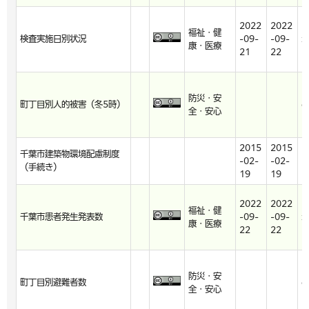
2022
2022
福祉・健
検査実施日別状況
-09-
-09-
x
康・医療
21
22
防災・安
町丁目別人的被害（冬5時）
c
全・安心
2015
2015
千葉市建築物環境配慮制度
-02-
-02-
h
（手続き）
19
19
2022
2022
福祉・健
千葉市患者発生発表数
-09-
-09-
x
康・医療
22
22
防災・安
町丁目別避難者数
c
全・安心