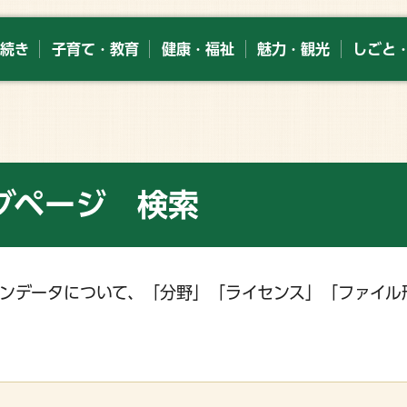
続き
子育て・教育
健康・福祉
魅力・観光
しごと
グページ 検索
ンデータについて、「分野」「ライセンス」「ファイル