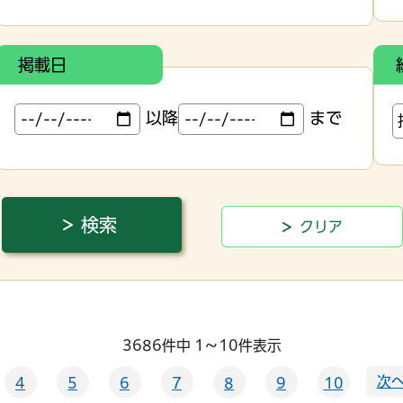
掲載日
以降
まで
3686件中 1～10件表示
次へ
4
5
6
7
8
9
10