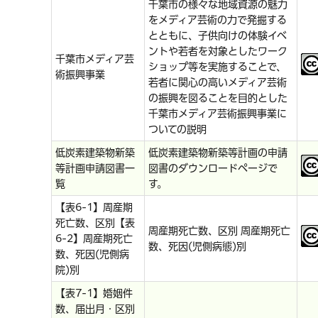
千葉市の様々な地域資源の魅力
をメディア芸術の力で発掘する
とともに、子供向けの体験イベ
ントや若者を対象としたワーク
千葉市メディア芸
ショップ等を実施することで、
術振興事業
若者に関心の高いメディア芸術
の振興を図ることを目的とした
千葉市メディア芸術振興事業に
ついての説明
低炭素建築物新築
低炭素建築物新築等計画の申請
等計画申請図書一
図書のダウンロードページで
覧
す。
【表6-1】周産期
死亡数、区別【表
周産期死亡数、区別 周産期死亡
6-2】周産期死亡
数、死因(児側病態)別
数、死因(児側病
院)別
【表7-1】婚姻件
数、届出月・区別