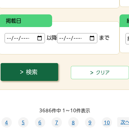
掲載日
以降
まで
3686件中 1～10件表示
次へ
4
5
6
7
8
9
10