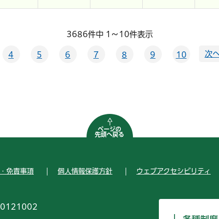
3686件中 1～10件表示
次へ
4
5
6
7
8
9
10
ページの
先頭へ戻る
・免責事項
個人情報保護方針
ウェブアクセシビリティ
0121002