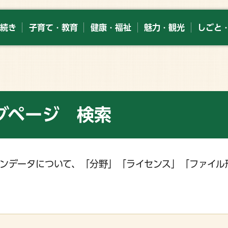
続き
子育て・教育
健康・福祉
魅力・観光
しごと
グページ 検索
ンデータについて、「分野」「ライセンス」「ファイル