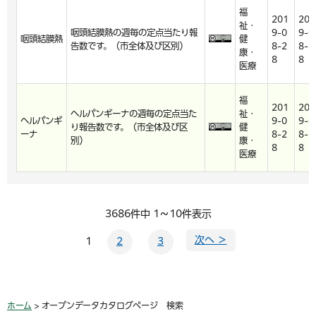
福
201
201
祉・
咽頭結膜熱の週毎の定点当たり報
9-0
9-0
咽頭結膜熱
健
告数です。（市全体及び区別）
8-2
8-2
康・
8
8
医療
福
201
201
ヘルパンギーナの週毎の定点当た
祉・
ヘルパンギ
9-0
9-0
り報告数です。（市全体及び区
健
ーナ
8-2
8-2
別）
康・
8
8
医療
3686件中 1～10件表示
次へ ＞
1
2
3
ホーム
> オープンデータカタログページ 検索