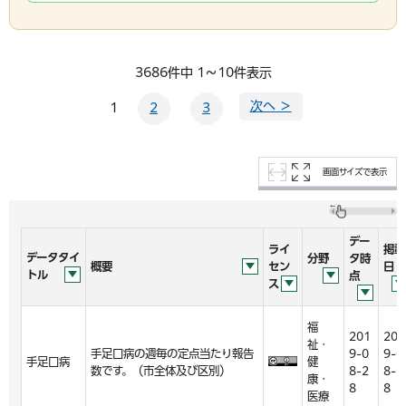
3686件中 1～10件表示
次へ ＞
1
2
3
画面サイズで表示
デー
ライ
掲載
データタイ
分野
タ時
概要
セン
日
トル
点
ス
福
201
201
祉・
手足口病の週毎の定点当たり報告
9-0
9-0
手足口病
健
数です。（市全体及び区別）
8-2
8-2
康・
8
8
医療