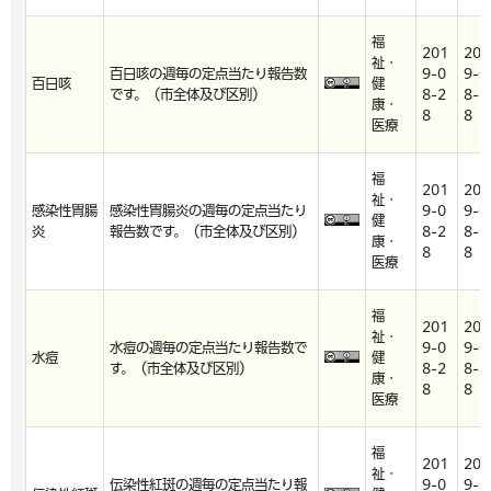
福
201
201
祉・
百日咳の週毎の定点当たり報告数
9-0
9-0
百日咳
健
です。（市全体及び区別）
8-2
8-2
康・
8
8
医療
福
201
201
祉・
感染性胃腸
感染性胃腸炎の週毎の定点当たり
9-0
9-0
健
炎
報告数です。（市全体及び区別）
8-2
8-2
康・
8
8
医療
福
201
201
祉・
水痘の週毎の定点当たり報告数で
9-0
9-0
水痘
健
す。（市全体及び区別）
8-2
8-2
康・
8
8
医療
福
201
201
祉・
伝染性紅斑の週毎の定点当たり報
9-0
9-0