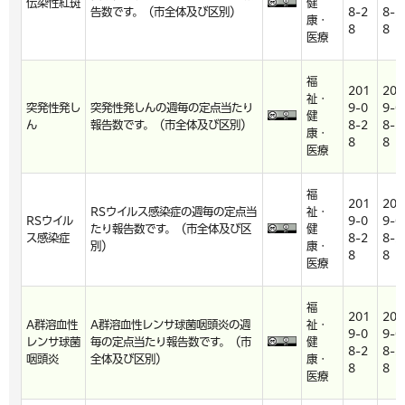
伝染性紅斑
健
告数です。（市全体及び区別）
8-2
8-2
康・
8
8
医療
福
201
201
祉・
突発性発し
突発性発しんの週毎の定点当たり
9-0
9-0
健
ん
報告数です。（市全体及び区別）
8-2
8-2
康・
8
8
医療
福
201
201
RSウイルス感染症の週毎の定点当
祉・
RSウイル
9-0
9-0
たり報告数です。（市全体及び区
健
ス感染症
8-2
8-2
別）
康・
8
8
医療
福
201
201
A群溶血性
A群溶血性レンサ球菌咽頭炎の週
祉・
9-0
9-0
レンサ球菌
毎の定点当たり報告数です。（市
健
8-2
8-2
咽頭炎
全体及び区別）
康・
8
8
医療