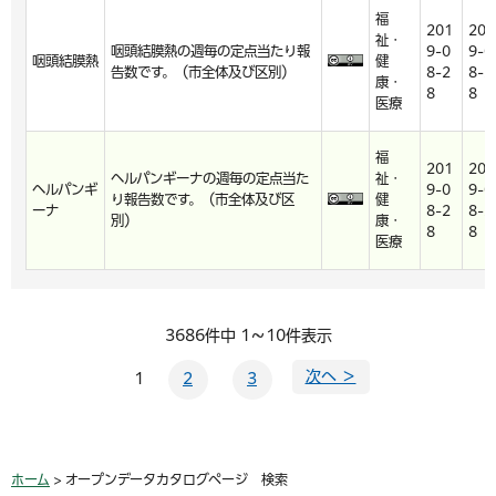
福
201
201
祉・
咽頭結膜熱の週毎の定点当たり報
9-0
9-0
咽頭結膜熱
健
告数です。（市全体及び区別）
8-2
8-2
康・
8
8
医療
福
201
201
ヘルパンギーナの週毎の定点当た
祉・
ヘルパンギ
9-0
9-0
り報告数です。（市全体及び区
健
ーナ
8-2
8-2
別）
康・
8
8
医療
3686件中 1～10件表示
次へ ＞
1
2
3
ホーム
> オープンデータカタログページ 検索