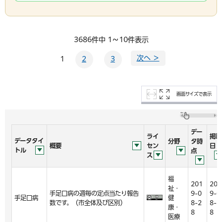
3686件中 1～10件表示
次へ ＞
1
2
3
画面サイズで表示
デー
ライ
掲載
データタイ
分野
タ時
概要
セン
日
トル
点
ス
福
201
201
祉・
手足口病の週毎の定点当たり報告
9-0
9-0
手足口病
健
数です。（市全体及び区別）
8-2
8-2
康・
8
8
医療