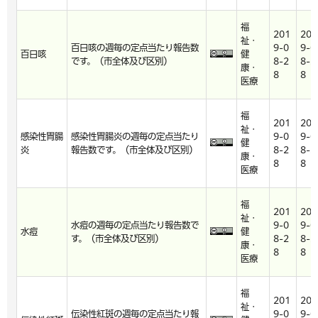
福
201
201
祉・
百日咳の週毎の定点当たり報告数
9-0
9-0
百日咳
健
です。（市全体及び区別）
8-2
8-2
康・
8
8
医療
福
201
201
祉・
感染性胃腸
感染性胃腸炎の週毎の定点当たり
9-0
9-0
健
炎
報告数です。（市全体及び区別）
8-2
8-2
康・
8
8
医療
福
201
201
祉・
水痘の週毎の定点当たり報告数で
9-0
9-0
水痘
健
す。（市全体及び区別）
8-2
8-2
康・
8
8
医療
福
201
201
祉・
伝染性紅斑の週毎の定点当たり報
9-0
9-0