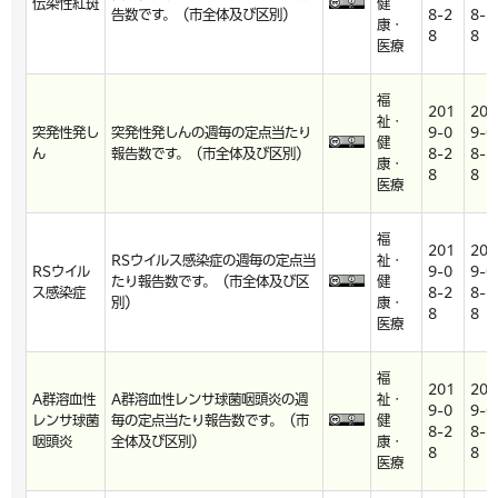
伝染性紅斑
健
告数です。（市全体及び区別）
8-2
8-2
康・
8
8
医療
福
201
201
祉・
突発性発し
突発性発しんの週毎の定点当たり
9-0
9-0
健
ん
報告数です。（市全体及び区別）
8-2
8-2
康・
8
8
医療
福
201
201
RSウイルス感染症の週毎の定点当
祉・
RSウイル
9-0
9-0
たり報告数です。（市全体及び区
健
ス感染症
8-2
8-2
別）
康・
8
8
医療
福
201
201
A群溶血性
A群溶血性レンサ球菌咽頭炎の週
祉・
9-0
9-0
レンサ球菌
毎の定点当たり報告数です。（市
健
8-2
8-2
咽頭炎
全体及び区別）
康・
8
8
医療