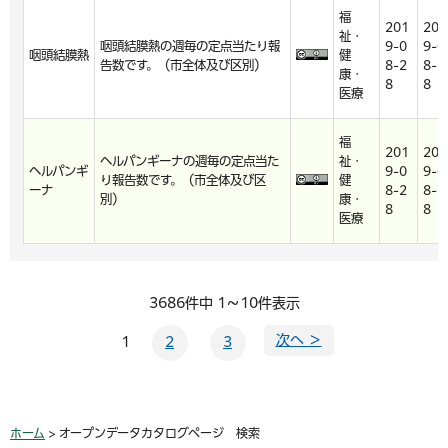
福
201
201
祉・
咽頭結膜熱の週毎の定点当たり報
9-0
9-0
咽頭結膜熱
健
告数です。（市全体及び区別）
8-2
8-2
康・
8
8
医療
福
201
201
ヘルパンギーナの週毎の定点当た
祉・
ヘルパンギ
9-0
9-0
り報告数です。（市全体及び区
健
ーナ
8-2
8-2
別）
康・
8
8
医療
3686件中 1～10件表示
次へ ＞
1
2
3
ホーム
> オープンデータカタログページ 検索