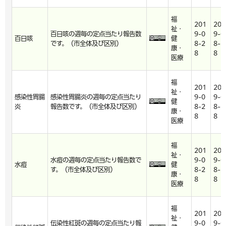
福
201
201
祉・
百日咳の週毎の定点当たり報告数
9-0
9-0
百日咳
健
です。（市全体及び区別）
8-2
8-2
康・
8
8
医療
福
201
201
祉・
感染性胃腸
感染性胃腸炎の週毎の定点当たり
9-0
9-0
健
炎
報告数です。（市全体及び区別）
8-2
8-2
康・
8
8
医療
福
201
201
祉・
水痘の週毎の定点当たり報告数で
9-0
9-0
水痘
健
す。（市全体及び区別）
8-2
8-2
康・
8
8
医療
福
201
201
祉・
伝染性紅斑の週毎の定点当たり報
9-0
9-0