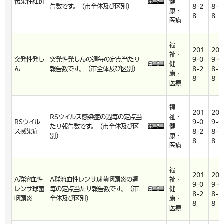
伝染性紅斑
健
告数です。（市全体及び区別）
8-2
8-2
康・
8
8
医療
福
201
201
祉・
突発性発し
突発性発しんの週毎の定点当たり
9-0
9-0
健
ん
報告数です。（市全体及び区別）
8-2
8-2
康・
8
8
医療
福
201
201
RSウイルス感染症の週毎の定点当
祉・
RSウイル
9-0
9-0
たり報告数です。（市全体及び区
健
ス感染症
8-2
8-2
別）
康・
8
8
医療
福
201
201
A群溶血性
A群溶血性レンサ球菌咽頭炎の週
祉・
9-0
9-0
レンサ球菌
毎の定点当たり報告数です。（市
健
8-2
8-2
咽頭炎
全体及び区別）
康・
8
8
医療