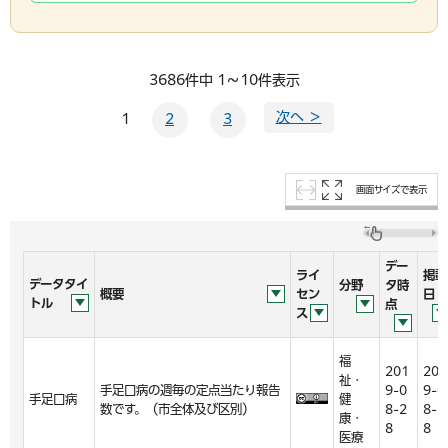
3686件中 1～10件表示
次へ ＞
1
2
3
画面サイズで表示
デー
ライ
掲載
データタイ
分野
タ時
概要
セン
日
トル
点
ス
福
201
201
祉・
手足口病の週毎の定点当たり報告
9-0
9-0
手足口病
健
数です。（市全体及び区別）
8-2
8-2
康・
8
8
医療