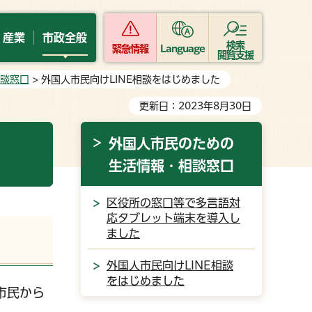
・産業
市政全般
検索
緊急情報
Language
閲覧支援
談窓口
> 外国人市民向けLINE相談をはじめました
更新日：2023年8月30日
外国人市民のための
生活情報・相談窓口
区役所の窓口等で多言語対
応タブレット端末を導入し
ました
外国人市民向けLINE相談
をはじめました
市民から