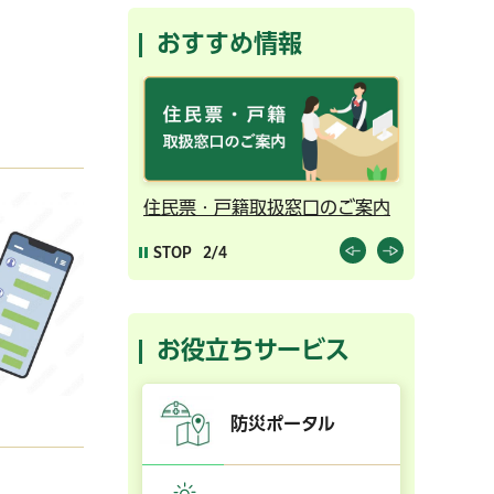
おすすめ情報
トへリンク）
ンライン予約
住民票・戸籍取扱窓口のご案内
千葉市の
STOP
2/4
お役立ちサービス
防災ポータル