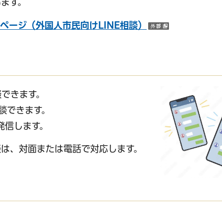
ます。
ページ（外国人市民向けLINE相談）
（外部サイ
サービス
コンビニ交付
区役所窓口オ
談できます。
談できます。
発信します。
談は、対面または電話で対応します。