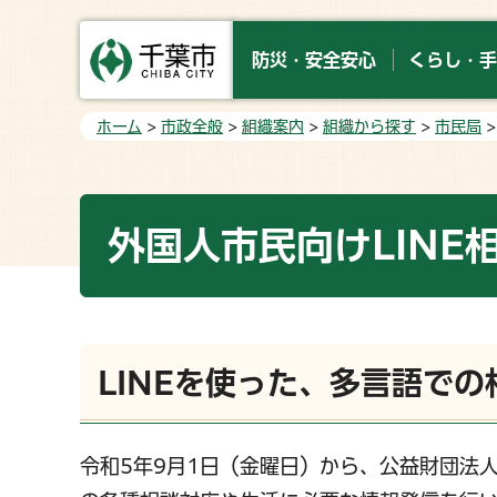
防災・安全安心
くらし・手
ホーム
>
市政全般
>
組織案内
>
組織から探す
>
市民局
外国人市民向けLINE
LINEを使った、多言語での
令和5年9月1日（金曜日）から、公益財団法人