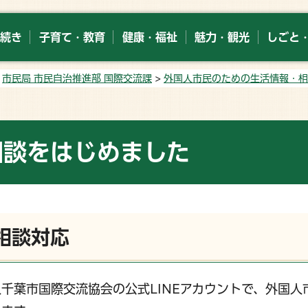
続き
子育て・教育
健康・福祉
魅力・観光
しごと
>
市民局 市民自治推進部 国際交流課
>
外国人市民のための生活情報・相
相談をはじめました
相談対応
千葉市国際交流協会の公式LINEアカウントで、外国人