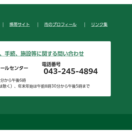
携帯サイト
市のプロフィール
リンク集
、手続、施設等に関する問い合わせ
電話番号
コールセンター
043-245-4894
0分から午後6時
は除く）、年末年始は午前8時30分から午後5時まで