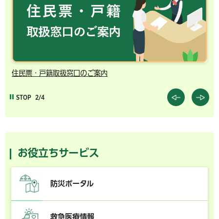
住民票・戸籍取扱窓口のご案内
千
STOP
2/4
お役立ちサービス
防災ポータル
救急医療情報