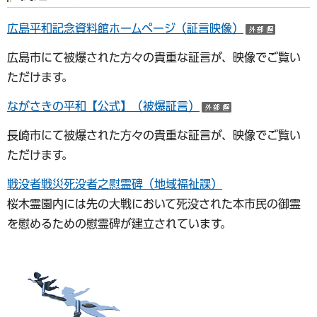
広島平和記念資料館ホームページ（証言映像）
（外部
広島市にて被爆された方々の貴重な証言が、映像でご覧い
ただけます。
ながさきの平和【公式】（被爆証言）
（外部サイトへ
長崎市にて被爆された方々の貴重な証言が、映像でご覧い
ただけます。
戦没者戦災死没者之慰霊碑（地域福祉課）
桜木霊園内には先の大戦において死没された本市民の御霊
を慰めるための慰霊碑が建立されています。